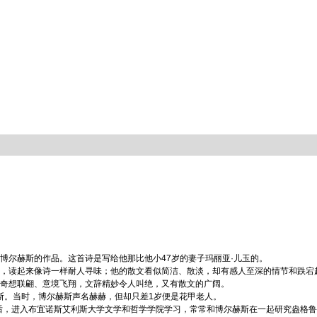
尔赫斯的作品。这首诗是写给他那比他小47岁的妻子玛丽亚·儿玉的。
，读起来像诗一样耐人寻味；他的散文看似简洁、散淡，却有感人至深的情节和跌宕
奇想联翩、意境飞翔，文辞精妙令人叫绝，又有散文的广阔。
斯。当时，博尔赫斯声名赫赫，但却只差1岁便是花甲老人。
后，进入布宜诺斯艾利斯大学文学和哲学学院学习，常常和博尔赫斯在一起研究盎格鲁