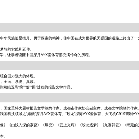
中华民族追星揽月、勇于探索的精神，使中国在成为世界航天强国的道路上跨出了一
梦想的实践和延伸。
学，让读者读懂中国探月AYX爱体育那充满传奇的历程。
综合国力强大的体现。
，全面、系统、真诚。
娥五号“绕”“落”“回”过程的报告文学作品。
，国家重特大题材报告文学签约作家、成都市作家协会副主席、成都文学院签约作家
技领域之“嫦娥”探月AYX爱体育、“蛟龙”探海AYX爱体育、大飞机C919研制AY
像》《由浅入深的寂寥》《蝶变》《云上光辉》《蛟龙逐梦》《九寨祥云》《绵延的
本。