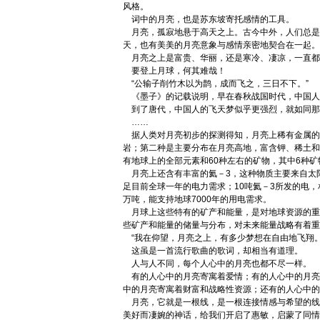
风格。
词中的月亮，也是苏东坡寄托感情的工具。
月亮，孤寂地悬于高天之上。古今中外，人们总是
天，也有美美的月亮意象与感情亲密地契合在一起。
月亮之上是富贵、华丽，还是寒冷、凄凉，一直都
要登上月球，何其难哉！
“公输子削竹木以为鹊，成而飞之，三日不下。”
《墨子》的记载说明，早在春秋战国时代，中国人
到了唐代，中国人的飞天梦似乎更强烈，就如同那
……
据人类对月亮初步的探测得知，月亮上稀有金属的
岩；第二种是主要分布在月亮高地，富含钾、稀土和
有地球上的全部元素和60种左右的矿物，其中6种
月亮上还含有丰富的氦－3，这种物质主要来自太阳
足目前全球一年的电力需求；10吨氦－3所发的电，
万吨，能支持地球7000年的用电需求。
月球上这些特有的矿产和能量，是对地球资源的重
些矿产和能量的储量与分布，对未来能量战略有着重
“我在仰望，月亮之上，有多少梦想在自由地飞翔。
这虽是一首流行歌曲的歌词，却相当有道理。
人与人不同，每个人心中的月亮也都不尽一样。
有的人心中的月亮寄寓着爱情；有的人心中的月亮
中的月亮寄寓着财富和战略性资源；还有的人心中的
月亮，它就是一根线，是一根连接情感与希望的线
美好而凄婉的神话，给我们开启了惠敏，启蒙了同情