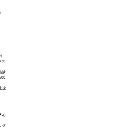
今
武
中含
能满
00
上这
人心
，这