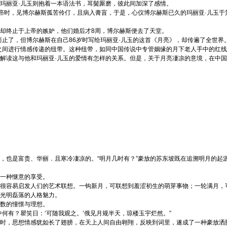
玛丽亚·儿玉则抱着一本语法书，耳鬓厮磨，彼此间加深了感情。
肝癌时，见博尔赫斯孤苦伶仃，且病入膏盲，于是，心仪博尔赫斯已久的玛丽亚·儿玉于
。
却终止于上帝的嫉妒，他们婚后才8周，博尔赫斯便去了天堂。
止了，但博尔赫斯在自己86岁时写给玛丽亚·儿玉的这首《月亮》，却传遍了全世界
之间进行情感传递的纽带。这种纽带，如同中国传说中专管姻缘的月下老人手中的红线
解读这与他和玛丽亚·儿玉的爱情有怎样的关系。但是，关于月亮凄凉的意境，在中国
也是富贵、华丽．且寒冷凄凉的。“明月几时有？”豪放的苏东坡既在追溯明月的起
一种惬意的享受。
很容易启发人们的艺术联想。一钩新月，可联想到羞涩初生的萌芽事物；一轮满月，
光明磊落的人格魅力。
数的憧憬与理想。
何有？瞿笑日：‘可随我观之。’俄见月规半天，琼楼玉宇烂然。”
时，思想情感犹如长了翅膀，在天上人间自由翱翔，反映到词里，遂成了一种豪放洒