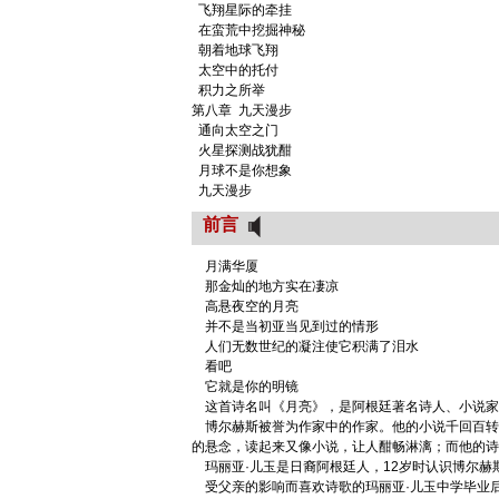
飞翔星际的牵挂
在蛮荒中挖掘神秘
朝着地球飞翔
太空中的托付
积力之所举
第八章 九天漫步
通向太空之门
火星探测战犹酣
月球不是你想象
九天漫步
前言
月满华厦
那金灿的地方实在凄凉
高悬夜空的月亮
并不是当初亚当见到过的情形
人们无数世纪的凝注使它积满了泪水
看吧
它就是你的明镜
这首诗名叫《月亮》，是阿根廷著名诗人、小说家博
博尔赫斯被誉为作家中的作家。他的小说千回百转
的悬念，读起来又像小说，让人酣畅淋漓；而他的诗
玛丽亚·儿玉是日裔阿根廷人，12岁时认识博尔赫
受父亲的影响而喜欢诗歌的玛丽亚·儿玉中学毕业