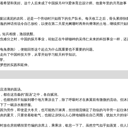
希望和美好。这个人后来成了中国探月AYX爱体育总设计师。他童年里的月亮故事
腿沾满泥的农民，还是一个劳动时汗如雨下的生产队长。每天收工之后，骨头累得快
逸的神话传说令自己放松，以便在第二天星光阑珊时再奔向瘠薄的土地，继续挥汗如
，短兵相接，激战犹酣。
负难分之时，中国的探月事业，却如正在牛耕锄种的吴伟仁未来的科技事业一样，还
龟兔赛跑》，便能回答这个起点为什么既重要也不重要的问题。
走向了中国科技大学，从零开始学习航天科学知识。
芽。
梦想的实践和延伸。
且清薄的面汤。
都在这浩淼的“面汤”之中，各自腻润。
，也都热得不知躲到哪个地方乘凉去了，除了呼吸时才在鼻翼前有微微的流动。但沐
下了一碗凉水般舒服。
因为劳作，即使是大冬天，也可能热汗淋漓，丝丝细流铆足了劲似的与辛劳一起往体
炎的夏天，只要坐着歇歇气，也能让凉快沁人心脾地铺陈在自己周围，犹如大片的绿
时放在房前晒坝里竹编的凉席上，乘乘凉，歇息一下了。虽然空气似乎如蒸笼，但人