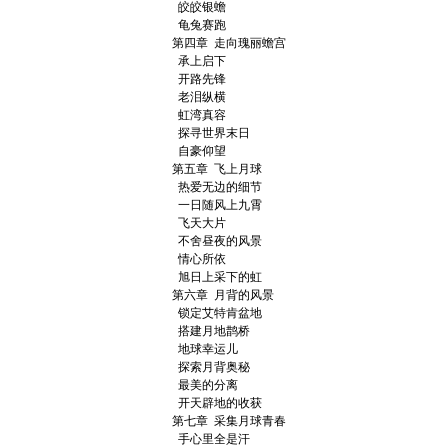
皎皎银蟾
龟兔赛跑
第四章 走向瑰丽蟾宫
承上启下
开路先锋
老泪纵横
虹湾真容
探寻世界末日
自豪仰望
第五章 飞上月球
热爱无边的细节
一日随风上九霄
飞天大片
不舍昼夜的风景
情心所依
旭日上采下的虹
第六章 月背的风景
锁定艾特肯盆地
搭建月地鹊桥
地球幸运儿
探索月背奥秘
最美的分离
开天辟地的收获
第七章 采集月球青春
手心里全是汗