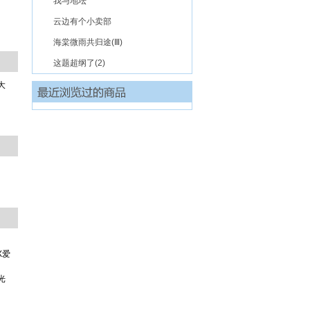
我与地坛
云边有个小卖部
海棠微雨共归途(Ⅲ)
这题超纲了(2)
大
。
X爱
光