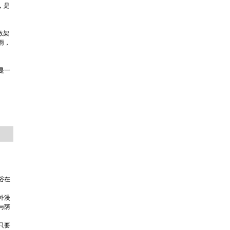
，是
散架
雨，
是一
浴在
外漫
与荫
只要