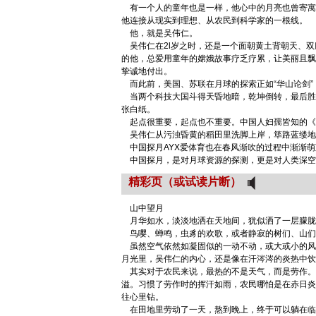
有一个人的童年也是一样，他心中的月亮也曾寄寓着
他连接从现实到理想、从农民到科学家的一根线。
他，就是吴伟仁。
吴伟仁在2l岁之时，还是一个面朝黄土背朝天、双
的他，总爱用童年的嫦娥故事疗乏疗累，让美丽且飘
挚诚地付出。
而此前，美国、苏联在月球的探索正如“华山论剑”
当两个科技大国斗得天昏地暗，乾坤倒转，最后胜
张白纸。
起点很重要，起点也不重要。中国人妇孺皆知的《
吴伟仁从污浊昏黄的稻田里洗脚上岸，筚路蓝缕地
中国探月AYX爱体育也在春风渐吹的过程中渐渐萌
中国探月，是对月球资源的探测，更是对人类深空
精彩页（或试读片断）
山中望月
月华如水，淡淡地洒在天地间，犹似洒了一层朦胧
鸟嘤、蝉鸣，虫豸的欢歌，或者静寂的树们、山们，
虽然空气依然如凝固似的一动不动，或大或小的风
月光里，吴伟仁的内心，还是像在汗涔涔的炎热中饮
其实对于农民来说，最热的不是天气，而是劳作。
溢。习惯了劳作时的挥汗如雨，农民哪怕是在赤日炎
往心里钻。
在田地里劳动了一天，熬到晚上，终于可以躺在临