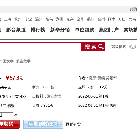
我的
藏
上海
杭州
宁波
温州
绍兴
湖州
嘉兴
金华
衢州
台州
丽水
舟山
龙岗
页
影音频道
排行榜
新华分销
单位团购
集团门户
卖场
|
高级搜索
| 热
中国文学- 报告文学
￥57.8
作者：
陈新|责编:吴颖华
�：
元
折扣：
85.0折
立即节省：
10.2元
￥68
元
出版社：
浙江教育
2022-06-01 第1版
787572231438
页数：391页
2022-06-01 第1次印刷
16开 精装
本
网群有货