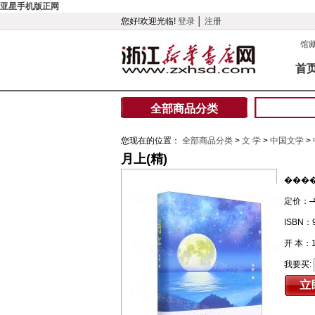
亚星手机版正网
您好!欢迎光临!
登录
│
注册
馆
首
全部商品分类
您现在的位置：
全部商品分类
>
文 学
>
中国文学
>
月上(精)
���
定价：
ISBN：9
开 本：
我要买: