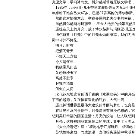
克逊文学，学习冰岛文。博尔赫斯带着原版文学书，
1985年，玛丽亚·儿玉带博尔赫斯去日内瓦治疗
年嫁给了比自己大47岁、已是87岁高龄的博尔赫斯
然而这对情投意合、举案齐眉的老夫少妻的幸福，
虽然博尔赫斯与玛丽亚·儿玉令人艳羡的婚姻戛然而
遥挂在天上的月亮，成了博尔赫斯与玛丽亚·儿玉
博尔赫斯《月亮》中的月亮金灿而凄凉，我们无法
词中却并不鲜见。
明月几时有
把酒问青天
不知天上宫阙
今夕是何年
我欲乘风归去
又恐琼楼玉宇
高处不胜寒
起舞弄清影
何似在人间
宋代苏东坡这首传诵千古的《水调歌头》中的月亮，
宇宙的起源，又在惊叹造化的巧妙，大气壮阔。
遥想神话世界里最伟大建筑的华丽与梦幻，也真是
在目光所及的景物中，月亮是很有浪漫色彩的，它
想到美好幸福的团圆生活；月亮的皎洁，让人联想到
月亮，这颗被绚丽意象装点的星球，集中了人类无
《大业拾遗记》载：“瞿乾祐于江岸玩月，或谓此中
苏轼性格豪放、气质浪漫，当他抬头遥望中秋明月