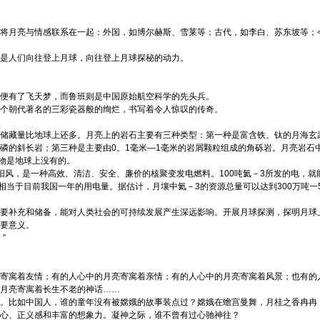
将月亮与情感联系在一起：外国，如博尔赫斯、雪莱等；古代，如李白、苏东坡等；
是人们向往登上月球，向往登上月球探秘的动力。
便有了飞天梦，而鲁班则是中国原始航空科学的先头兵。
个朝代著名的三彩瓷器般的绚烂，书写着令人惊叹的传奇。
储藏量比地球上还多。月亮上的岩石主要有三种类型：第一种是富含铁、钛的月海玄
磷的斜长岩；第三种是主要由0。1毫米—1毫米的岩屑颗粒组成的角砾岩。月亮岩石
矿物是地球上没有的。
风，是一种高效、清洁、安全、廉价的核聚变发电燃料。100吨氦－3所发的电，就
相当于目前我国一年的用电量。据估计，月壤中氦－3的资源总量可以达到300万吨一5
要补充和储备，能对人类社会的可持续发展产生深远影响。开展月球探测，探明月球
要意义。
”
寄寓着友情；有的人心中的月亮寄寓着亲情；有的人心中的月亮寄寓着风景；也有的
月亮寄寓着长生不老的神话……
。比如中国人，谁的童年没有被嫦娥的故事装点过？嫦娥在蟾宫曼舞，月桂之香冉冉
心、正义感和丰富的想象力。凝神之际，谁不曾有过心驰神往？