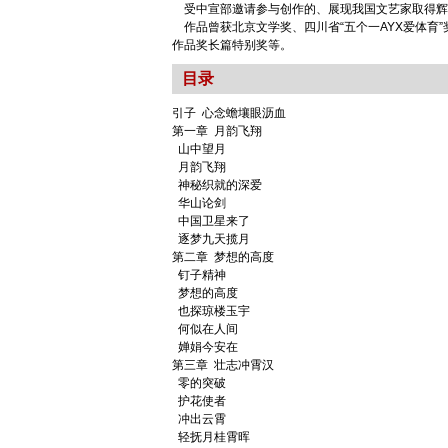
受中宣部邀请参与创作的、展现我国文艺家取得辉
作品曾获北京文学奖、四川省“五个一AYX爱体育
作品奖长篇特别奖等。
目录
引子 心念蟾壤眼沥血
第一章 月韵飞翔
山中望月
月韵飞翔
神秘织就的深爱
华山论剑
中国卫星来了
逐梦九天揽月
第二章 梦想的高度
钉子精神
梦想的高度
也探琼楼玉宇
何似在人间
婵娟今安在
第三章 壮志冲霄汉
零的突破
护花使者
冲出云霄
轻抚月桂霄晖