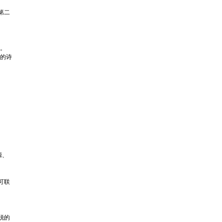
第二
。
。
的诗
源、
可联
脱的