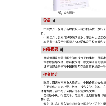
导语
中国探月，提升了新时代航天科技的高度，践行了
步。
中国探月，是对月球资源的探测，更是对人类深空
本书是一本关于中国探月AYX爱体育的长篇报告文
内容提要
月球探测是世界强国之间科技水平的比拼，是国家
本书以情感为经，以科技为纬，以文学语言为载体
世界首部全景书写中国探月AYX爱体育从嫦娥一号到嫦
作者简介
陈新，四川省南充市大通镇人，中国作家协会会员
主要创作方向为小说、散文、报告文学、剧本。在我国科
体育方面，都书写了全国首部长篇报告文学。
曾出版小说、报告文学、散文集，近期作品有《镜
芒》等。
散文《江凡》曾入选北师大版全国小学《语文》课