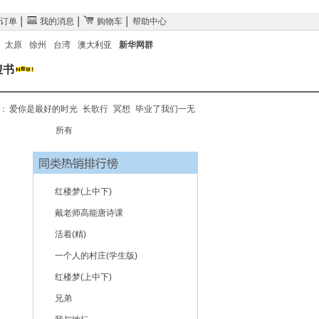
订单
│
我的消息
│
购物车
│
帮助中心
太原
徐州
台湾
澳大利亚
新华网群
搜书
搜：
爱你是最好的时光
长歌行
冥想
毕业了我们一无
所有
红楼梦(上中下)
戴老师高能唐诗课
活着(精)
一个人的村庄(学生版)
红楼梦(上中下)
兄弟