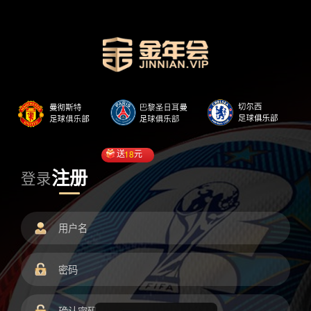
送
18
元
注册
登录