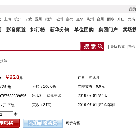
我的
藏
上海
杭州
宁波
温州
绍兴
湖州
嘉兴
金华
衢州
台州
丽水
舟山
龙岗
页
影音频道
排行榜
新华分销
单位团购
集团门户
卖场
|
高级搜索
| 热
技法
￥25.0
作者：
沈逸舟
�：
元
折扣：
100.0折
立即节省：
0.0元
￥25
元
出版社：
福建美术
2019-07-01 第1版
787539339696
页数：24页
2019-07-01 第1次印刷
12开 平装
本
网群有货