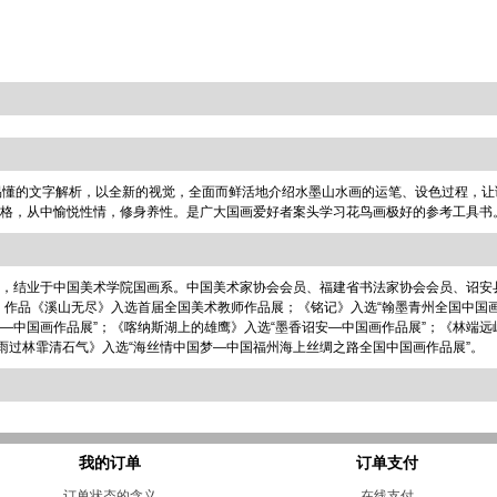
易懂的文字解析，以全新的视觉，全面而鲜活地介绍水墨山水画的运笔、设色过程，让
格，从中愉悦性情，修身养性。是广大国画爱好者案头学习花鸟画极好的参考工具书
，结业于中国美术学院国画系。中国美术家协会会员、福建省书法家协会会员、诏安
年，作品《溪山无尽》入选首届全国美术教师作品展；《铭记》入选“翰墨青州全国中国
河情—中国画作品展”；《喀纳斯湖上的雄鹰》入选“墨香诏安—中国画作品展”；《林端远
雨过林霏清石气》入选“海丝情中国梦—中国福州海上丝绸之路全国中国画作品展”。
我的订单
订单支付
订单状态的含义
在线支付