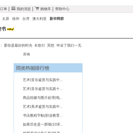
订单
│
我的消息
│
购物车
│
帮助中心
太原
徐州
台湾
澳大利亚
新华网群
搜书
搜：
爱你是最好的时光
长歌行
冥想
毕业了我们一无
所有
艺术(音乐鉴赏与实践中...
艺术(音乐鉴赏与实践十...
商品拍摄与图片处理(电...
艺术(美术鉴赏与实践中...
书法教程字帖(职业教育...
如果历史是一群喵(10宋...