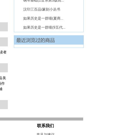
钢琴基础(1音乐第3版高...
汉印三百品/篆刻小丛书
如果历史是一群喵(夏商...
如果历史是一群喵(9五代...
读者
。
县美
画作
岫
联系我们
意见与建议