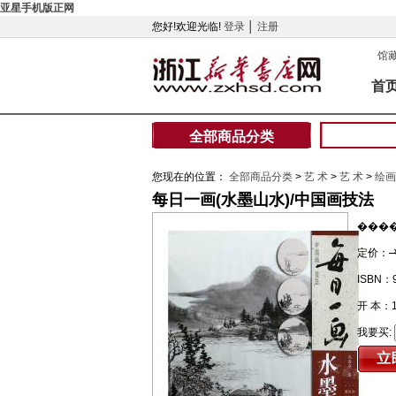
亚星手机版正网
您好!欢迎光临!
登录
│
注册
馆
首
全部商品分类
您现在的位置：
全部商品分类
>
艺 术
>
艺 术
>
绘画
每日一画(水墨山水)/中国画技法
���
定价：
ISBN：9
开 本：
我要买: