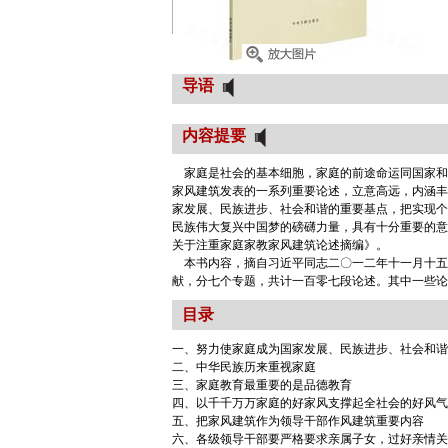
导语
内容提要
家庭是社会的基本细胞，家庭的前途命运同国家和
家风建筑发表的一系列重要论述，立意高远，内涵丰
家发展、民族进步、社会和谐的重要基点，把实现个
民族伟大复兴中国梦的磅礴力量，具有十分重要的意
关于注重家庭家教家风建筑论述摘编》。
本书内容，摘自习近平同志二〇一二年十一月十五
献，分七个专题，共计一百零七段论述。其中一些论
目录
一、努力使家庭成为国家发展、民族进步、社会和谐
二、中华民族历来重视家庭
三、家庭教育最重要的是品德教育
四、以千千万万家庭的好家风支撑起全社会的好风气
五、把家风建筑作为领导干部作风建筑重要内容
六、各级领导干部要严格要求亲属子女，过好亲情关