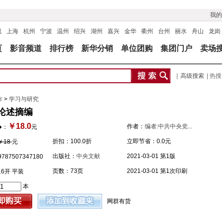
我的
藏
上海
杭州
宁波
温州
绍兴
湖州
嘉兴
金华
衢州
台州
丽水
舟山
龙岗
页
影音频道
排行榜
新华分销
单位团购
集团门户
卖场
|
高级搜索
| 热
作
>
学习与研究
论述摘编
￥18.0
作者：
编者:中共中央党...
�：
元
折扣：
100.0折
立即节省：
0.0元
￥18
元
出版社：
中央文献
2021-03-01 第1版
787507347180
页数：73页
2021-03-01 第1次印刷
16开 平装
本
网群有货