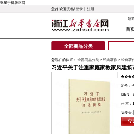
亚星手机版正网
您好!欢迎光临!
登录
│
注册
馆
首
全部商品分类
您现在的位置：
全部商品分类
>
经典著作
>
经典著
习近平关于注重家庭家教家风建筑
���
定价：
ISBN：9
开 本：
我要买: