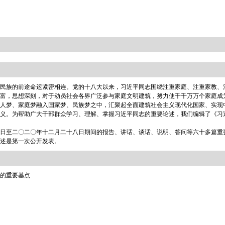
民族的前途命运紧密相连。党的十八大以来，习近平同志围绕注重家庭、注重家教、
富，思想深刻，对于动员社会各界广泛参与家庭文明建筑，努力使千千万万个家庭成
人梦、家庭梦融入国家梦、民族梦之中，汇聚起全面建筑社会主义现代化国家、实现
义。为帮助广大干部群众学习、理解、掌握习近平同志的重要论述，我们编辑了《习
日至二〇二〇年十二月二十八日期间的报告、讲话、谈话、说明、答问等六十多篇重
述是第一次公开发表。
的重要基点