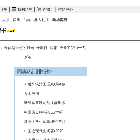
订单
│
我的消息
│
购物车
│
帮助中心
太原
徐州
台湾
澳大利亚
新华网群
搜书
搜：
爱你是最好的时光
长歌行
冥想
毕业了我们一无
所有
习近平谈治国理政(第4卷...
乡土中国
新编军事理论与技能训练...
中国历史(中等职业学校...
新编大学生军事理论与训...
中国近现代史纲要(2021...