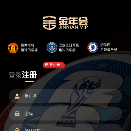
送
18
元
注册
登录