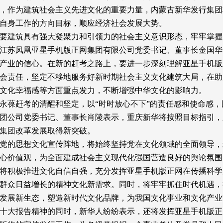
，作为建筑社会主义先进文化的重要力量，内蒙古新华发行集团
自身工作的方向目标，顺应经济社会发展大势。
要建筑具有强大凝聚力和引领力的社会主义意识形态，牢牢掌握
江苏凤凰亚星手机版正网集团有限公司党委书记、董事长金国华
产业的信心。在新的赶考之路上，要进一步深刻理解亚星手机版
会责任，坚定不移地服务好新时期社会主义文化建筑大局，在助
文化幸福感等方面重点发力，不断增强中华文化的影响力。
永葆赶考的清醒和坚定，以
“时时放心不下”的责任感和使命感
团公司党委书记、董事长肖陵表示，重庆新华将按照目标指引，
集团改革发展取得新突破。
党的思想文化宣传阵地，将始终坚持党在文化领域的全面领导，
心价值观，为全面建成社会主义现代化强国营造良好的舆论氛围
将积极推进文化自信自强，充分发挥亚星手机版正网在传播科学
群众日益增长的精神文化新需求。同时，将牢牢抓住时代机遇，
发展新生态，塑造新时代文化品牌，为我国文化事业和文化产业
十大报告精神的同时，新华人纷纷表示，还将发挥亚星手机版正