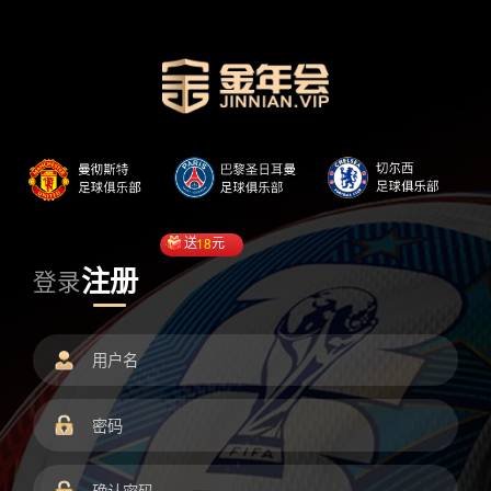
送
18
元
注册
登录