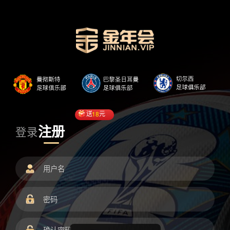
送
18
元
注册
登录