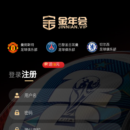
送
18
元
注册
登录