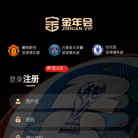
送
18
元
注册
登录