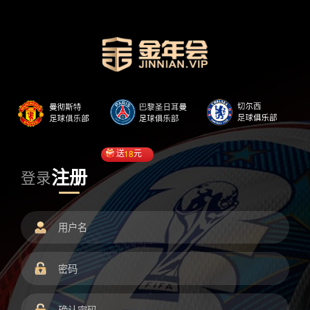
送
18
元
注册
登录