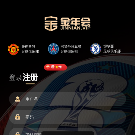
送
18
元
注册
登录